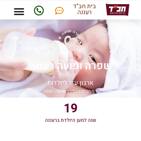
בית חב"ד
רעננה
שפרה ופועה רעננה
ארגון עזר ליולדות
דף הבית
»
שפרה ופועה רעננה
19
שנה למען היולדת ברעננה