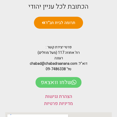
הכתובת לכל עניין יהודי
תרומה לבית חב"ד
פרטי יצירת קשר :
רח’ אחוזה 117 (מעל מוזלים)
רעננה
דוא"ל: chabad@chabadraanana.com
טל' 09-7486338
שלחו וואצאפ
הצהרת נגישות
מדיניות פרטיות