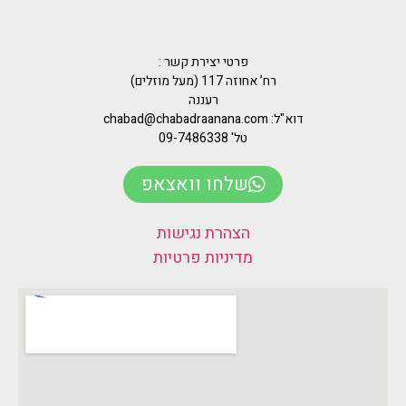
פרטי יצירת קשר :
רח’ אחוזה 117 (מעל מוזלים)
רעננה
דוא"ל: chabad@chabadraanana.com
טל' 09-7486338
שלחו וואצאפ
הצהרת נגישות
מדיניות פרטיות