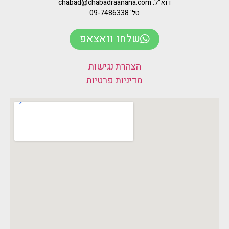
דוא"ל: chabad@chabadraanana.com
טל' 09-7486338
שלחו וואצאפ
הצהרת נגישות
מדיניות פרטיות